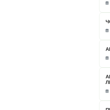
Ч
А
А
Л
П