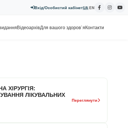
Вхід/Особистий кабінет
UA
|
EN
 видання
Відеоархів
Для вашого здоров`я
Контакти
А ХІРУРГІЯ:
НУВАННЯ ЛІКУВАЛЬНИХ
Переглянути