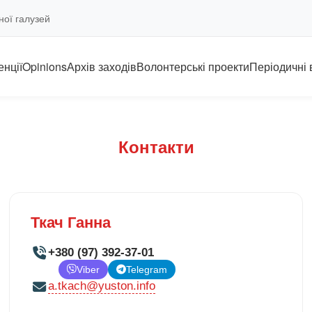
ної галузей
нції
Opinions
Архів заходів
Волонтерські проекти
Періодичні
Контакти
Ткач Ганна
+380 (97) 392-37-01
Viber
Telegram
a.tkach@yuston.info