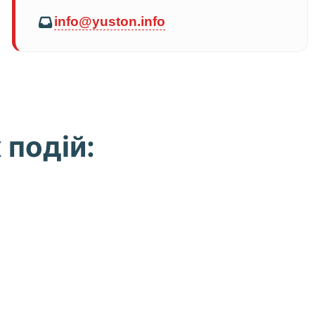
info@yuston.info
 подій: