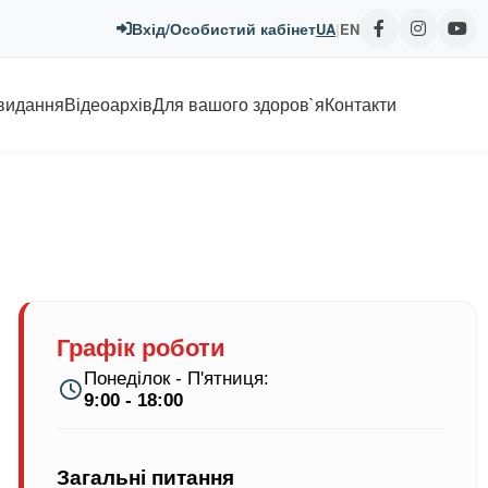
Вхід/Особистий кабінет
UA
|
EN
 видання
Відеоархів
Для вашого здоров`я
Контакти
Графік роботи
Понеділок - П'ятниця:
9:00 - 18:00
Загальні питання