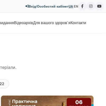
Вхід/Особистий кабінет
UA
|
EN
 видання
Відеоархів
Для вашого здоров`я
Контакти
теріали.
22
06