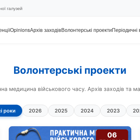
ної галузей
нції
Opinions
Архів заходів
Волонтерські проекти
Періодичні
Волонтерські проекти
на медицина військового часу. Архів заходів та ма
і роки
2026
2025
2024
2023
20
06