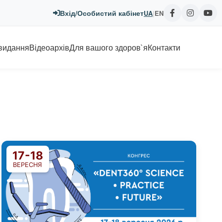
Вхід/Особистий кабінет
UA
|
EN
 видання
Відеоархів
Для вашого здоров`я
Контакти
17-18
ВЕРЕСНЯ