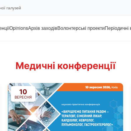
ної галузей
нції
Opinions
Архів заходів
Волонтерські проекти
Періодичні
Медичні конференції
10
ВЕРЕСНЯ