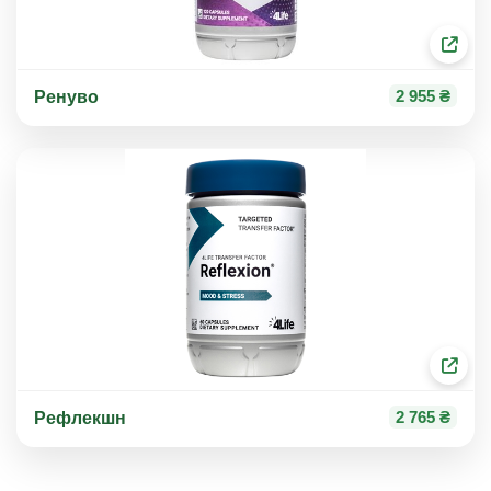
2 955 ₴
Ренуво
2 765 ₴
Рефлекшн