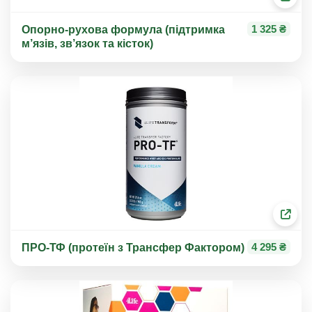
1 325 ₴
Опорно-рухова формула (підтримка
м’язів, зв’язок та кісток)
4 295 ₴
ПРО-ТФ (протеїн з Трансфер Фактором)