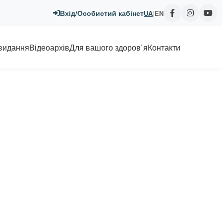
Вхід/Особистий кабінет
UA
|
EN
 видання
Відеоархів
Для вашого здоров`я
Контакти