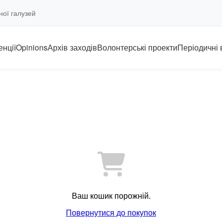
ної галузей
нції
Opinions
Архів заходів
Волонтерські проекти
Періодичні
Ваш кошик порожній.
Повернутися до покупок