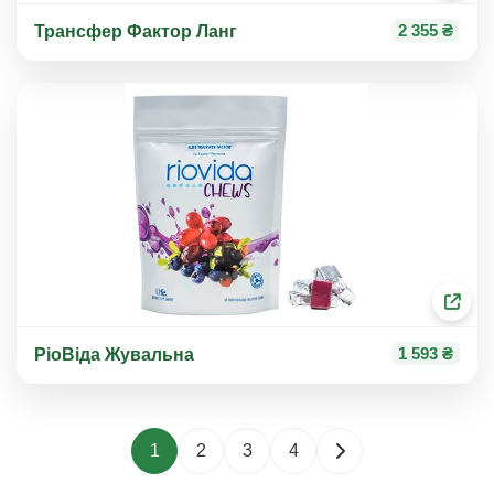
2 355 ₴
Трансфер Фактор Ланг
1 593 ₴
РіоВіда Жувальна
1
2
3
4