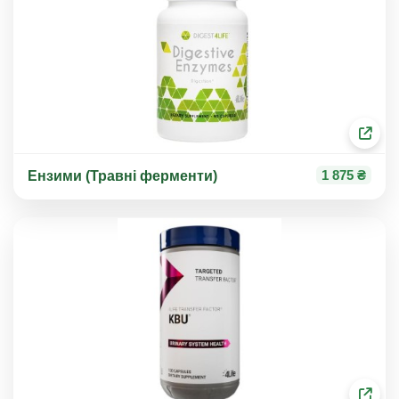
1 875 ₴
Ензими (Травні ферменти)