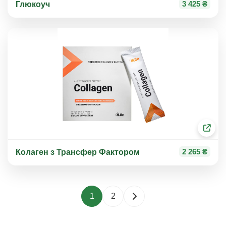
3 425 ₴
Глюкоуч
2 265 ₴
Колаген з Трансфер Фактором
1
2