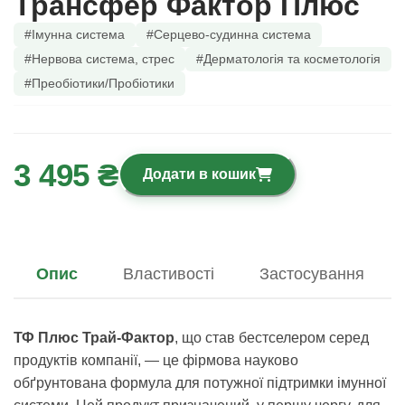
Трансфер Фактор Плюс
#Імунна система
#Серцево-судинна система
#Нервова система, стрес
#Дерматологія та косметологія
#Преобіотики/Пробіотики
3 495 ₴
Додати в кошик
Опис
Властивості
Застосування
ТФ Плюс Трай-Фактор
, що став бестселером серед
продуктів компанії, — це фірмова науково
обґрунтована формула для потужної підтримки імунної