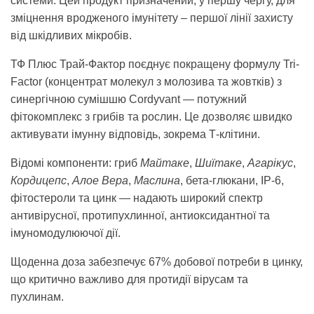
системи. Цей продукт призначений, у першу чергу, для
зміцнення вродженого імунітету – першої лінії захисту
від шкідливих мікробів.
ТФ Плюс Трай-Фактор поєднує покращену формулу Tri-
Factor (концентрат молекул з молозива та жовтків) з
синергічною сумішшю Cordyvant — потужний
фітокомплекс з грибів та рослин. Це дозволяє швидко
активувати імунну відповідь, зокрема Т-клітини.
Відомі компоненти: гриб
Майтаке
,
Шиїтаке
,
Агарікус
,
Кордицепс
,
Алое Вера
,
Маслина
, бета-глюкани, IP-6,
фітостероли та цинк — надають широкий спектр
антивірусної, протипухлинної, антиоксидантної та
імуномодулюючої дії.
Щоденна доза забезпечує 67% добової потреби в цинку,
що критично важливо для протидії вірусам та
пухлинам.